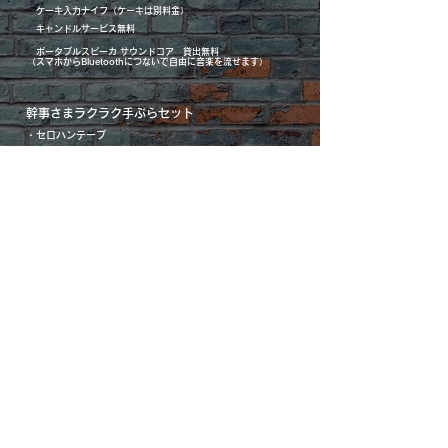
ケーキ入力ナイフ（ケーキは別料金）
キャンドルサービス無料
ポータブルスピーカ
サウンドコア 貸出無料
​（スマホからBluetoothにつないで自由に音楽を流せます）
幹事さまラクラク手ぶらセット
・セロハンテープ
・ビンゴゲーム
・ビンゴカード
・ガムテープ
・電卓
・釣り銭
・カラフルペン
・ミニ金庫
・各種ゲームグッズ​
全て貸し出し無料！その他まだまだあるよ