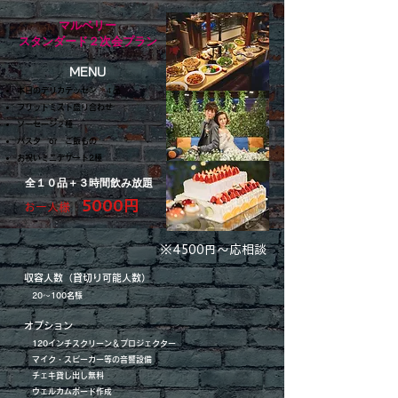
マルベリー
スタンダード２次会プラン
MENU
本日のデリカテッセン ４品
フリットミスト盛り合わせ
ソーセージ２種
パスタ or ご飯もの
お祝いミニデザート2種
全１０品＋３時間飲み放題
5000円
お一人様
※4500円〜応相談
収容人数（貸切り可能人数）
20〜100名様
オプション
120インチスクリーン＆プロジェクター
​ マイク・スピーカー等の音響設備
チェキ貸し出し無料
ウェルカムボード作成