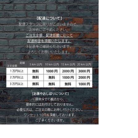
【配達について
】
配達スタッフに限りがございますので、
お早めにご予約ください。
ご注文金額、配達距離に応じて
配達料金を頂戴いたします。
下記表をご確認くださいませ。
​よろしくお願いいたします。
【お箸やおしぼりについて】
環境保全の観点から、
基本的にはお付けしておりません。
必要な方は、ご注文の際にお申し付けください。
ワンセット10円を頂戴しております。
ご了承くださいませ。
【テイクアウトのお客様
】
お店の目の前に路上駐車で大丈夫ですので、